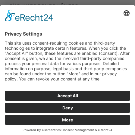
FÜR WIEDERVERKÄUFER
Selected Yarns GmbH
Brauereistrasse 30 | D-19306 Neustadt-Glewe
038722-227-22
www.selected-yarns.com
info@selected-yarns.com
Kontakt
Händler werden
Impressum
Datenschutzerklärung
Datenschutzeinstellungen
©2026 Selected Yarns GmbH